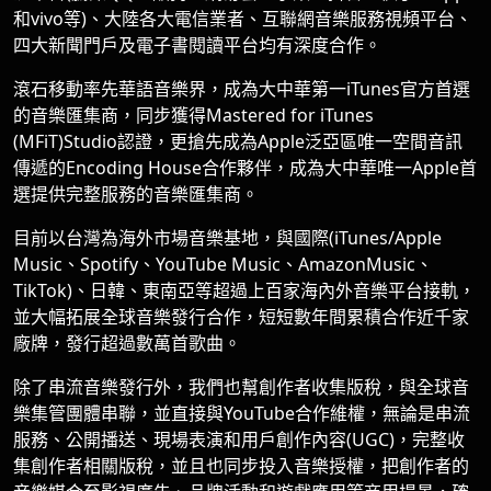
和vivo等)、大陸各大電信業者、互聯網音樂服務視頻平台、
四大新聞門戶及電子書閱讀平台均有深度合作。
滾石移動率先華語音樂界，成為大中華第一iTunes官方首選
的音樂匯集商，同步獲得Mastered for iTunes
(MFiT)Studio認證，更搶先成為Apple泛亞區唯一空間音訊
傳遞的Encoding House合作夥伴，成為大中華唯一Apple首
選提供完整服務的音樂匯集商。
目前以台灣為海外市場音樂基地，與國際(iTunes/Apple
Music、Spotify、YouTube Music、AmazonMusic、
TikTok)、日韓、東南亞等超過上百家海內外音樂平台接軌，
並大幅拓展全球音樂發行合作，短短數年間累積合作近千家
廠牌，發行超過數萬首歌曲。
除了串流音樂發行外，我們也幫創作者收集版稅，與全球音
樂集管團體串聯，並直接與YouTube合作維權，無論是串流
服務、公開播送、現場表演和用戶創作內容(UGC)，完整收
集創作者相關版稅，並且也同步投入音樂授權，把創作者的